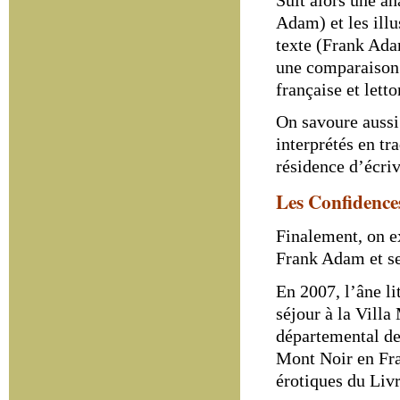
Adam) et les illu
texte (Frank Ada
une comparaison 
française et lett
On savoure aussi
interprétés en tr
résidence d’écriv
Les Confidence
Finalement, on e
Frank Adam et s
En 2007, l’âne li
séjour à la
Villa
départemental de
Mont Noir
en Fra
érotiques du Liv