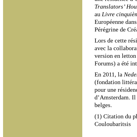
Translators’ Hou
au
Livre cinquiè
Européenne dans
Pérégrine de Cré
Lors de cette rés
avec la collabor
version en letton
Forums
) a été i
En 2011, la
Neder
(fondation litté
pour une résiden
d’Amsterdam.
Il
belges.
(1) Citation du 
Couloubaritsis