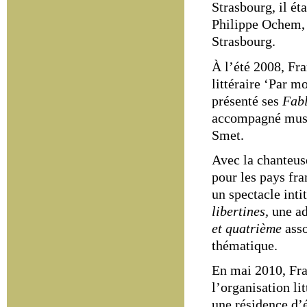
Strasbourg, il é
Philippe Ochem, 
Strasbourg.
À l’été 2008, Fra
littéraire ‘Par m
présenté ses
Fabl
accompagné musi
Smet.
Avec la chanteuse
pour les pays fr
un spectacle inti
libertines,
une a
et quatrième
asso
thématique.
En mai 2010, Fra
l’organisation li
une
résidence d’é