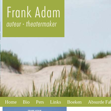
Home
Bio
Pers
Links
Boeken
Absurde Fa