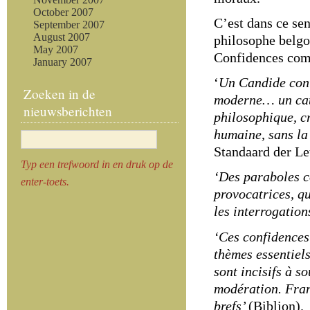
October 2007
C’est dans ce sens
September 2007
August 2007
philosophe belgo
May 2007
Confidences comm
January 2007
‘
Un Candide con
Zoeken in de
moderne… un cat
nieuwsberichten
philosophique, c
humaine, sans la
Standaard der Le
Typ een trefwoord in en druk op de
‘Des paraboles c
enter-toets.
provocatrices, qu
les interrogation
‘Ces confidences
thèmes essentiels
sont incisifs à s
modération. Fran
brefs’
(Biblion).