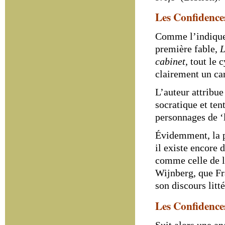
Les Confidences
Comme l’indique 
première fable,
L
cabinet
, tout le 
clairement un ca
L’auteur attribue
socratique et ten
personnages de ‘l
Évidemment, la p
il existe encore
comme celle de l
Wijnberg, que Fr
son discours litté
Les Confidences 
Suit alors une an