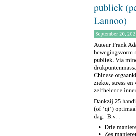
publiek (pe
Lannoo)
September 20, 202
Auteur Frank Ad
bewegingsvorm q
publiek. Via min
drukpuntenmassag
Chinese orgaankl
ziekte, stress en
zelfhelende inner
Dankzij 25 handig
(of ‘qi’) optima
dag. B.v. :
Drie manier
Zes manieren