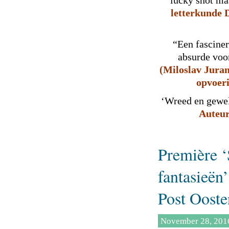
letterkunde 
“Een fasciner
absurde voor
(Miloslav Juran
opvoeri
‘Wreed en gewe
Auteu
Première ‘
fantasieën
Post Oost
November 28, 201