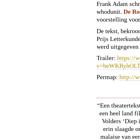
Frank Adam schr
whodunit.
De Ro
voorstelling voo
De tekst, bekroo
Prijs Letterkund
werd uitgegeven
Trailer:
https://
v=beWKRyhOL
Permap:
http://
“Een theaterteks
een heel land fi
Volders ‘Diep 
erin slaagde o
malaise van een