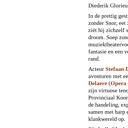
Diederik Glorie
In de prettig ges
zonder Snor, eet 
ziét hij zichzelf
droom. Soep zond
muziektheatervoo
fantasie en een 
rand.
Acteur
Stefaan 
avonturen met ee
Delaere
(
Opera 
zijn virtuose te
Provinciaal Koor
de handeling, ex
samen met harp 
klankwereld op.