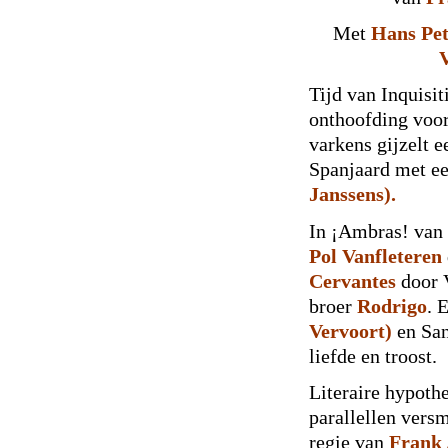
Met
Hans Pet
V
Tijd van Inquisit
onthoofding voor 
varkens gijzelt 
Spanjaard met ee
Janssens).
In ¡Ambras! van 
Pol Vanfleteren
Cervantes
door 
broer
Rodrigo
. 
Vervoort)
en San
liefde en troost.
Literaire hypoth
parallellen versm
regie van
Frank