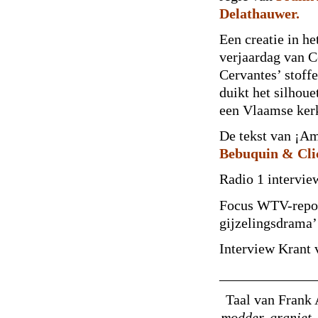
Delathauwer.
Een creatie in h
verjaardag van C
Cervantes’ stoffe
duikt het silhou
een Vlaamse kerk
De tekst van ¡A
Bebuquin & Cli
Radio 1 intervie
Focus WTV-repor
gijzelingsdrama’
Interview Krant
_____________
Taal van Frank
modder, graniet,