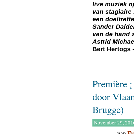
live muziek op
van stagiaire 
een doeltreff
Sander Dalde
van de hand z
Astrid Michae
Bert Hertogs
Première 
door Vlaa
Brugge)
November 29, 201
v
an
Fr