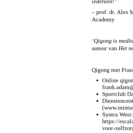
iedereen!’
– prof. dr. Alex 
Academy
‘Qigong is medit
auteur van
Het n
Qigong met Fra
Online qigon
frank.adam@
Sportclub D
Dienstencent
(www.mintus
Syntra West:
https://esca
voor-zelfzor