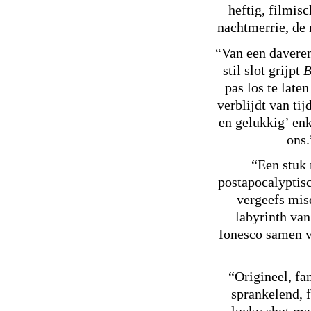
heftig, filmis
nachtmerrie, de 
“Van een davere
stil slot grijpt
B
pas los te laten
verblijdt van tij
en gelukkig’ en
ons
“Een stuk 
postapocalyptis
vergeefs mis
labyrinth va
Ionesco samen v
“Origineel, fa
sprankelend, 
lucky shot maa