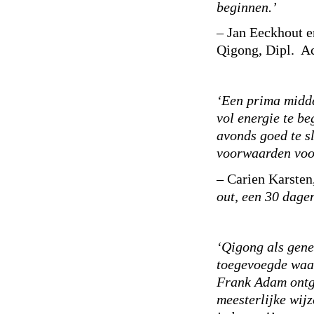
beginnen.’
– Jan Eeckhout e
Qigong, Dipl. A
‘Een prima middel
vol energie te be
avonds goed te s
voorwaarden voo
– Carien Karsten
out, een 30 dag
‘Qigong als genee
toegevoegde waar
Frank Adam ontgi
meesterlijke wij