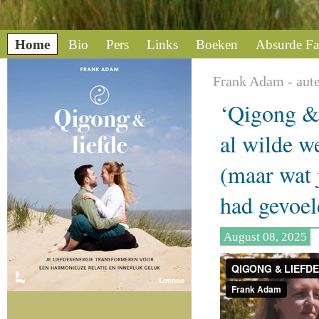
Home
Bio
Pers
Links
Boeken
Absurde Fa
Frank Adam - aute
‘Qigong & l
al wilde we
(maar wat 
had gevoel
August 08, 2025