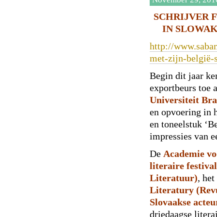
SCHRIJVER 
IN SLOWAKI
http://www.saba
met-zijn-belgië-
Begin dit jaar k
exportbeurs toe
Universiteit Bra
en opvoering in 
en toneelstuk ‘Be
impressies van e
De
Academie vo
literaire festiv
Literatuur)
, he
Literatury (Rev
Slovaakse acte
driedaagse litera