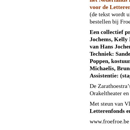
voor de Lettere
(de tekst wordt 
bestellen bij Fro
Een collectief p
Jochems, Kelly 
van Hans Joche
Techniek: Sand
Poppen, kostuum
Michaelis, Bru
Assistentie: (st
De Zarathoestra’
Orakeltheater en
Met steun van 
Letterenfonds e
www.froefroe.be