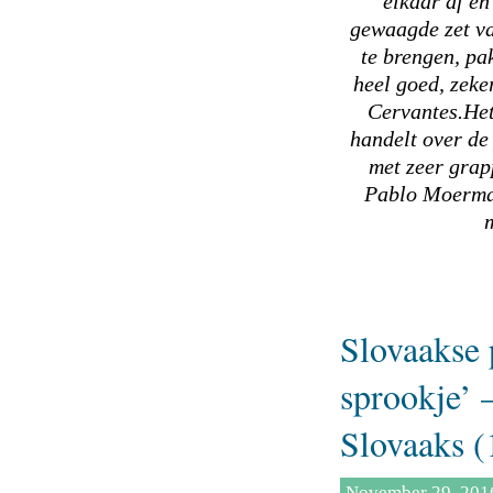
elkaar af en
gewaagde zet v
te brengen, pak
heel goed, zeke
Cervantes.Het
handelt over de
met zeer grap
Pablo Moerman
Slovaakse 
sprookje’ 
Slovaaks (
November 29, 201