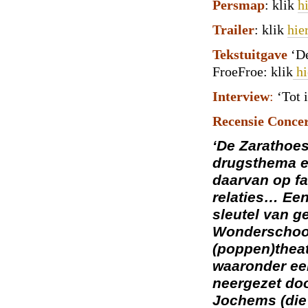
Persmap
: klik
h
Trailer
: klik
hie
Tekstuitgave
‘De
FroeFroe: klik
hi
Interview
:
‘Tot 
Recensie Conce
‘De Zarathoest
drugsthema e
daarvan op f
relaties… Een
sleutel van g
Wonderschoo
(poppen)theat
waaronder een
neergezet doo
Jochems (die 