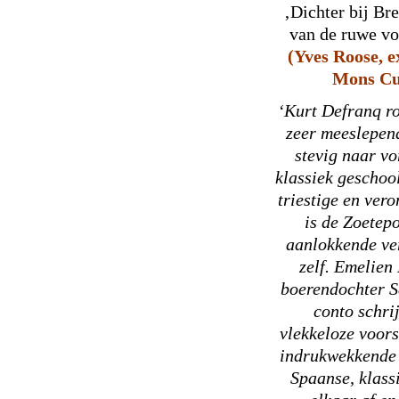
‚Dichter bij Br
van de ruwe vo
(Yves Roose, e
Mons Cu
‘Kurt Defranq r
zeer meeslepen
stevig naar vo
klassiek geschoo
triestige en ver
is de Zoetep
aanlokkende ver
zelf. Emelien
boerendochter S
conto schri
vlekkeloze voors
indrukwekkende 
Spaanse, klass