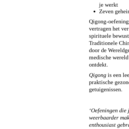
je werkt
Zeven gehei
Qigong-oefeningen
vertragen het ve
spirituele bewust
Traditionele Ch
door de Wereldg
medische wereld 
ontdekt.
Qigong
is een le
praktische gezon
getuigenissen.
‘Oefeningen die 
weerbaarder make
enthousiast gebra