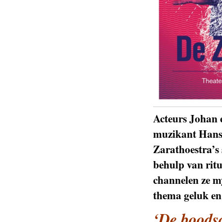
Acteurs Johan 
muzikant Hans
Zarathoestra’s
behulp van rit
channelen ze m
thema geluk en
‘De boods