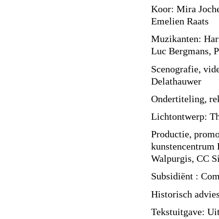
Koor: Mira Joche
Emelien Raats
Muzikanten: Har
Luc Bergmans, P
Scenografie, vid
Delathauwer
Ondertiteling, r
Lichtontwerp: T
Productie, promo
kunstencentrum 
Walpurgis, CC Si
Subsidiënt : Com
Historisch advies
Tekstuitgave: Ui