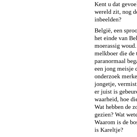
Kent u dat gevoe
wereld zit, nog 
inbeelden?
België, een sproo
het einde van Bel
moerassig woud. 
melkboer die de 
paranormaal beg
een jong meisje 
onderzoek merken
jongetje, vermis
er juist is gebeu
waarheid, hoe di
Wat hebben de z
gezien? Wat wet
Waarom is de bos
is Kareltje?