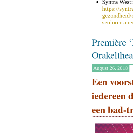
Syntra West:
https://synt
gezondheid/c
senioren-me
Première ‘
Orakelthea
August 26, 2018
Een voorst
iedereen d
een bad-tr