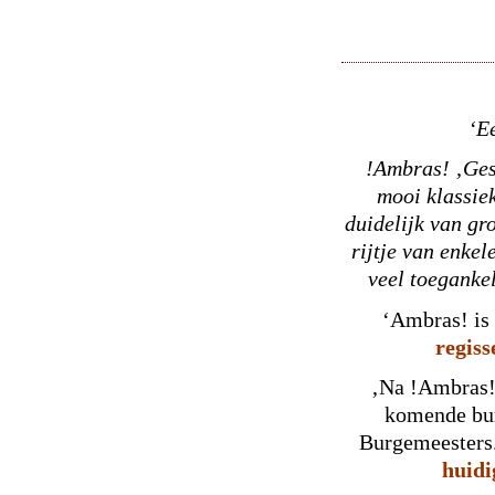
‘Ee
!Ambras! ‚Ges
mooi klassie
duidelijk van gro
rijtje van enkel
veel toeganke
‘Ambras! i
regiss
‚Na !Ambras! 
komende bur
Burgemeesters.
huidi