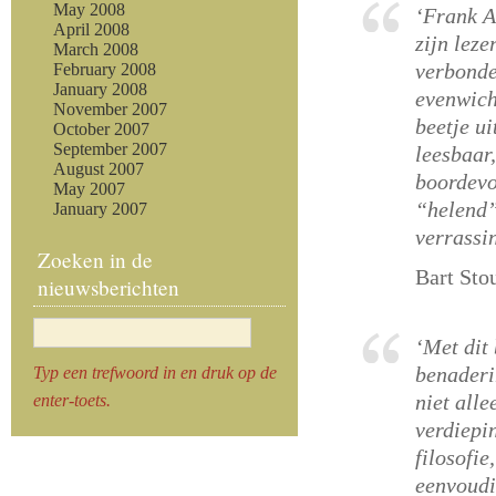
May 2008
‘Frank A
April 2008
zijn leze
March 2008
verbonde
February 2008
January 2008
evenwich
November 2007
beetje ui
October 2007
September 2007
leesbaar
August 2007
boordevol
May 2007
“helend”
January 2007
verrassi
Zoeken in de
Bart Stou
nieuwsberichten
‘Met dit
benaderi
Typ een trefwoord in en druk op de
niet alle
enter-toets.
verdiepi
filosofi
eenvoudi