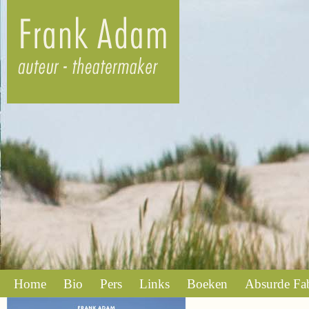
Home
Bio
Pers
Links
Boeken
Absurde Fa