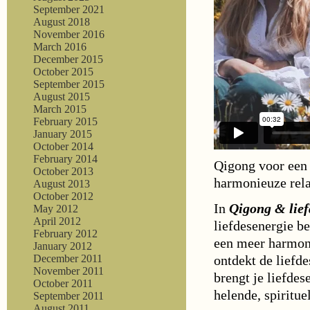
al
September 2021
wil
August 2018
November 2016
we
March 2016
ove
December 2015
lie
October 2015
en
September 2015
August 2015
sek
March 2015
(m
February 2015
wa
January 2015
jo
October 2014
lie
February 2014
Qigong voor een 
October 2013
al
harmonieuze rela
August 2013
lan
October 2012
ha
In
Qigong & lief
May 2012
gev
April 2012
liefdesenergie b
February 2012
een meer harmoni
January 2012
ontdekt de liefde
December 2011
November 2011
brengt je liefdes
October 2011
helende, spiritue
September 2011
August 2011