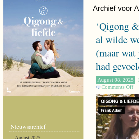
Archief voor 
‘Qigong & l
al wilde we
(maar wat 
had gevoel
August 08, 2025
Comments Off
on
‘Q
&
lie
All
wa
Nieuwsarchief
jij
alt
August 2025