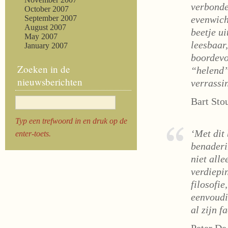
verbonde
October 2007
September 2007
evenwich
August 2007
beetje ui
May 2007
leesbaar
January 2007
boordevol
Zoeken in de
“helend”
nieuwsberichten
verrassi
Bart Stou
Typ een trefwoord in en druk op de
‘Met dit
enter-toets.
benaderi
niet alle
verdiepi
filosofi
eenvoudi
al zijn f
Peter De