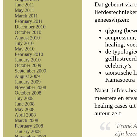
Dat gebeurt via 
June 2011
May 2011
liefdestechnieken
March 2011
geneeswijzen:
February 2011
December 2010
qigong (bew
October 2010
acupressuur,
August 2010
July 2010
healing, voe
May 2010
de typologie
February 2010
geïllustreer
January 2010
celebrity’s
October 2009
September 2009
taoïstische 
August 2009
Kamasoetra
January 2009
November 2008
Naast liefdes-hea
October 2008
meesters en erva
July 2008
June 2008
healing cases uit
May 2008
auteur zelf.
April 2008
March 2008
‘Frank A
February 2008
January 2008
zijn leze
November 2007