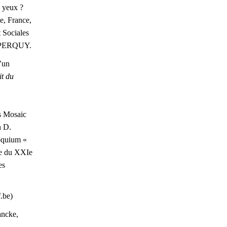
 yeux ?
le, France,
 Sociales
el PERQUY.
d’un
t du
s Mosaic
n D.
loquium «
ère du XXIe
es
f.be)
ancke,