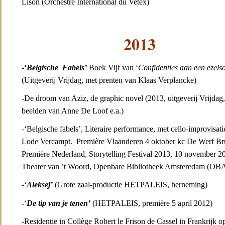
Lison (Orchestre International du Vetex)
2013
-‘
Belgische Fabels’
Boek Vijf van ‘
Confidenties aan een ezels
(Uitgeverij Vrijdag, met prenten van Klaas Verplancke)
-De droom van Aziz, de graphic novel (2013, uitgeverij Vrijdag
beelden van Anne De Loof e.a.)
-‘Belgische fabels’, Literaire performance, met cello-improvisati
Lode Vercampt. Première Vlaanderen 4 oktober kc De Werf B
Première Nederland, Storytelling Festival 2013, 10 november 2
Theater van ’t Woord, Openbare Bibliotheek Amsteredam (OBA
-‘
Aleksej’
(Grote zaal-productie HETPALEIS, herneming)
-‘
De tip van je tenen’
(HETPALEIS, première 5 april 2012)
-Residentie in Collège Robert le Frison de Cassel in Frankrijk o