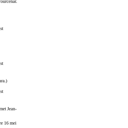
Yourcenar.
st
st
ra.)
st
met Jean-
re 16 mei