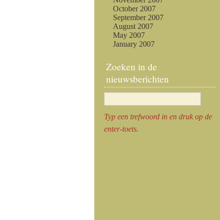
October 2007
September 2007
August 2007
May 2007
January 2007
Zoeken in de
nieuwsberichten
Typ een trefwoord in en druk op de
enter-toets.