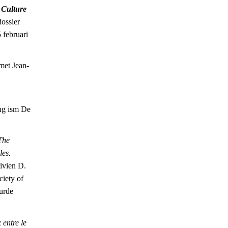
 Culture
dossier
 februari
met Jean-
ing ism De
The
les.
Vivien D.
ciety of
urde
entre le