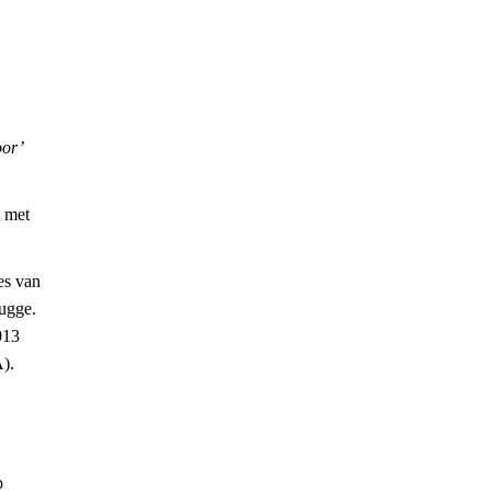
oor’
, met
es van
rugge.
013
).
p