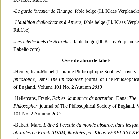
-Le garde forestier de Tihange
, fable belge (Ill. Klaas Verplanck
-L’audition d’allochtones à Anvers
, fable belge (Ill. Klaas Verpl
Rtbf.be)
-Les intellectuels de Bruxelles,
fable belge (Ill. Klaas Verplancke
Babelio.com)
Over de absurde fabels
-Henny, Jean-Michel (Librairie Philosophique Sophies’ Lovers)
philosophe,
Dans:
The Philosopher
, journal of The Philosophica
of England. Volume 101 No. 2 Autumn
2013
-Hellemans, Frank,
Fables, la matrice de narration
, Dans:
The
Philosopher
, journal of The Philosophical Society of England.
101 No. 2 Autumn
2013
-Bubert, Marc,
L’âne à l’écoute du monde absurde,
dans les fab
absurdes de Frank ADAM
,
illustrées par Klaas VERPLANCKE,