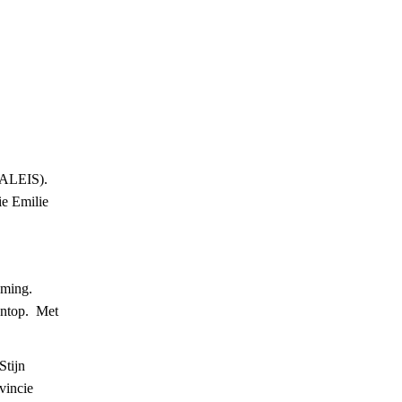
PALEIS).
e Emilie
ming.
ntop. Met
Stijn
ovincie