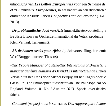
uitnodiging van
Les Lettres Européennes
voor een
Semaine de
et de Littérature Européennes
,
in het kader van een didactisch 
omtrent de Absurde Fabels
Confidenties aan een ezelsoor
(11-15
2013)
–
De problematische dood van Aziz
(muziektheatervoorstelling, 
Baptiste Lison van Orchestre International du Vetex, productie
KleinVerhaal; herneming).
–
Als de bomen straks gaan rijden
(
poëzievoorstelling, hernem
Werf Brugge; tournee Thassos)
–
The People Manager of Ostend/The Intellectuals of Brussels. 
manager des êtres humains d’Ostend/Les Intellectuels de Bruxel
Vertaald uit het Frans door Michel Perquy, uit het Engels door 
Glass. In: The Philosopher, tijdschrift van The Philosophical So
England. Volume 101 No. 2 Autumn
2013.
Special over de abs
fabels.
–
Comment (ne pas) mourir sur scène.
Des rapports paradoxaux 