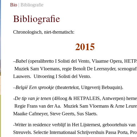
Bio
| Bibliografie
Bibliografie
Chronologisch, niet-thematisch:
2015
–
Babel
(operalibretto I Solisti del Vento, Vlaamse Opera, HET
Muziek Sam Vloemans, regie Benoît De Leersnyder, scenografi
Lauwers. Uitvoering I Solisti del Vento.
–
België Een sprookje
(theatertekst, Uitgeverij Bebuquin).
-De tip van je tenen
(4Hoog & HETPALEIS, Antwerpen) herne
Regie Frans van der Aa. Muziek Sam Vloemans & Arne Leure
Maaike Cafmeyer, Steve Geerts, Sus Slaets.
-Writer in residence verblijf in Het Lijsternest, geboortehuis van 
Streuvels. Selectie Internationaal Schrijvershuis Passa Porta, Pr