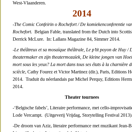
West-Vlaanderen.
2014
-The Comic Confeirin o Rochefort
/ De komiekenconferentie va
Rochefort
. Belgian Fable, translated from the Dutch into Scotti
Derrick McLure. In: Lallans Magazine 84, Simmer 2014.
-Le théâtreux et sa mosaïque théâtrale,
Le p’tit poyon de Huy / 
theatermaker en zijn theatermozaïek, De kleine jongen van Hoe
mort sous les yeux? La mort dans tous ses états à la charnière 
sciècle
, Cathy Fourez et Victor Martinez (dir.), Paris, Editions 
2014. Traduit du néerlandais par Michel Perquy, Editions Herma
2014.
Theater tournees
-‘Belgische fabels’, Literaire performance, met cello-improvisati
Lode Vercampt. (Uitgeverij Vrijdag, Storytelling Festival 2013)
-De droom van Aziz, literaire performance met muzikant Jean-Ba