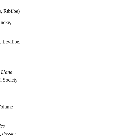
e, Rtbf.be)
ancke,
, Levif.be,
,
L’ane
l Society
 Volume
les
 dossier