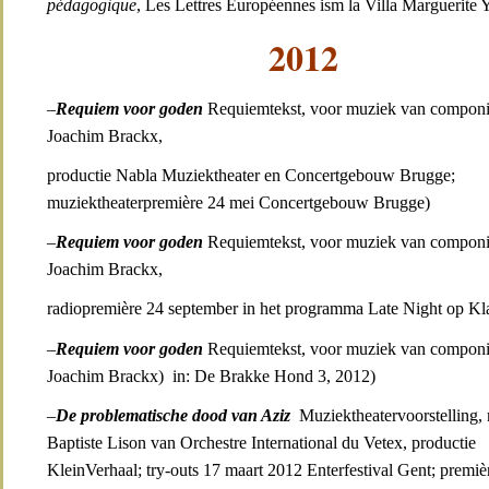
pédagogique
, Les Lettres Européennes ism la Villa Marguerite 
2012
–
Requiem voor goden
Requiemtekst, voor muziek van componi
Joachim Brackx,
productie Nabla Muziektheater en Concertgebouw Brugge;
muziektheaterpremière 24 mei Concertgebouw Brugge)
–
Requiem voor goden
Requiemtekst, voor muziek van componi
Joachim Brackx,
radiopremière 24 september in het programma Late Night op Kla
–
Requiem voor goden
Requiemtekst, voor muziek van componi
Joachim Brackx) in: De Brakke Hond 3, 2012)
–
De problematische dood van Aziz
Muziektheatervoorstelling, 
Baptiste Lison van Orchestre International du Vetex, productie
KleinVerhaal; try-outs 17 maart 2012 Enterfestival Gent; premiè