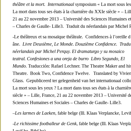
théâtre et la mort. Internationaal
symposium « La mort sous les
La mort dans tous ses états à la charnière du XXIe siècle » – Lil
21 au 22 novembre 2013 – Université des Sciences Humaines et
– Charles de Gaulle- Lille3. Traduit du néerlandais par Mich
-Le théâtreux et sa mosaïque théâtrale. Confidences à l’oreille 
âne.
Livre Deuxième, Le Monde. Douzième Confidence. Tradui
néerlandais par Michel Perquy. El dramaturgo y su mosaico
teatral.
Confesiones a una oreja de burro Libro Segundo, El
Mundo.
Traducción: Rafael Lechner. The Theatre Maker and hi
Theatre. Book Two, Confidence Twelve. Translated by Vivie
Glass. Gepubliceerd ter gelegenheid van het internationaal col
La mort sous les yeux ? La mort dans tous ses états à la charni
siècle » – Lille, France, 21 au 22 novembre 2013 – Université d
Sciences Humaines et Sociales – Charles de Gaulle- Lille3.
–
Les larmes de Laeken
, fable belge (Ill. Klaas Verplancke, Levi
-Le richissime footballeur de Genk
, fable belge (Ill. Klaas Verpl
Levif.be, Rtbf.be)