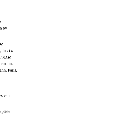
n
sh by
De
i
, In :
La
du XXIe
Hermann,
nn, Paris,
es van
.
ptiste