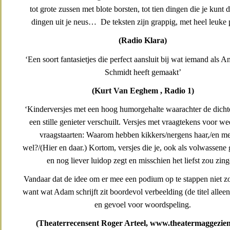
tot grote zussen met blote borsten, tot tien dingen die je kunt
dingen uit je neus… De teksten zijn grappig, met heel leuke 
(Radio Klara)
‘Een soort fantasietjes die perfect aansluit bij wat iemand als 
Schmidt heeft gemaakt’
(Kurt Van Eeghem , Radio 1)
‘Kinderversjes met een hoog humorgehalte waarachter de dichte
een stille genieter verschuilt. Versjes met vraagtekens voor we
vraagstaarten: Waarom hebben kikkers/nergens haar,/en m
wel?/(Hier en daar.) Kortom, versjes die je, ook als volwassene 
en nog liever luidop zegt en misschien het liefst zou zing
Vandaar dat de idee om er mee een podium op te stappen niet zo 
want wat Adam schrijft zit boordevol verbeelding (de titel alleen 
en gevoel voor woordspeling.
(Theaterrecensent Roger Arteel, www.theatermaggezie