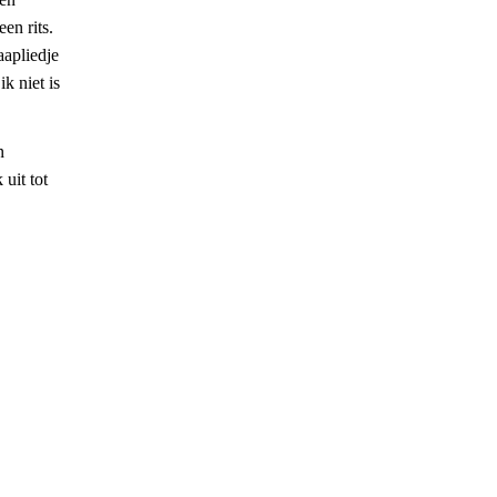
en rits.
aapliedje
k niet is
n
uit tot