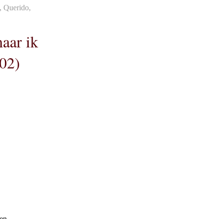
, Querido,
aar ik
002)
Een