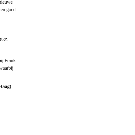
 nieuwe
even goed
gge.
bij Frank
waarbij
Haag)