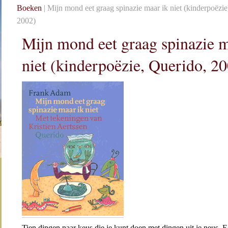
Boeken
| Mijn mond eet graag spinazie maar ik niet (kinderpoëzie
2002)
Mijn mond eet graag spinazie m
niet (kinderpoëzie, Querido, 2
Tien dingen naar keus die je kunt doen met dingen uit je neus. 