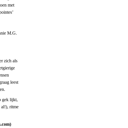
 doen met
pointes’
Annie M.G.
r zich als
etgierige
ensen
graag leest
en.
gek lijkt,
al!), ritme
n.com)