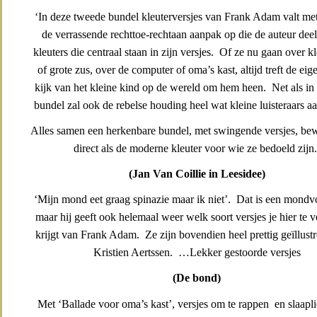
‘In deze tweede bundel kleuterversjes van Frank Adam valt me
de verrassende rechttoe-rechtaan aanpak op die de auteur deel
kleuters die centraal staan in zijn versjes. Of ze nu gaan over k
of grote zus, over de computer of oma’s kast, altijd treft de ei
kijk van het kleine kind op de wereld om hem heen. Net als in
bundel zal ook de rebelse houding heel wat kleine luisteraars a
Alles samen een herkenbare bundel, met swingende versjes, bew
direct als de moderne kleuter voor wie ze bedoeld zijn.
(Jan Van Coillie in Leesidee)
‘Mijn mond eet graag spinazie maar ik niet’. Dat is een mondvol 
maar hij geeft ook helemaal weer welk soort versjes je hier te 
krijgt van Frank Adam. Ze zijn bovendien heel prettig geïllust
Kristien Aertssen. …Lekker gestoorde versjes
(De bond)
Met ‘Ballade voor oma’s kast’, versjes om te rappen en slaapl