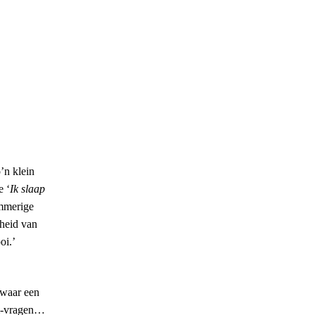
’n klein
e ‘
Ik slaap
ammerige
sheid van
oi.’
 waar een
om-vragen…