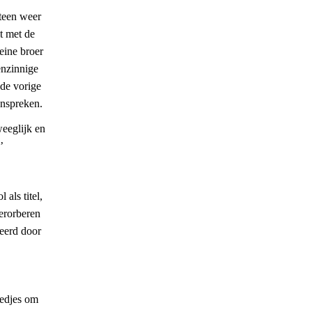
teen weer
t met de
leine broer
genzinnige
 de vorige
anspreken.
eeglijk en
’
als titel,
verorberen
reerd door
iedjes om