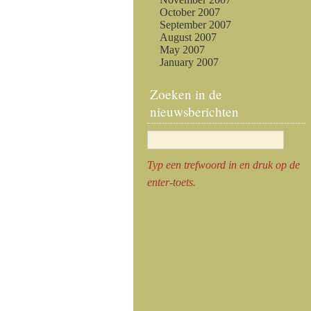
October 2007
September 2007
August 2007
May 2007
January 2007
Zoeken in de
nieuwsberichten
Typ een trefwoord in en druk op de
enter-toets.