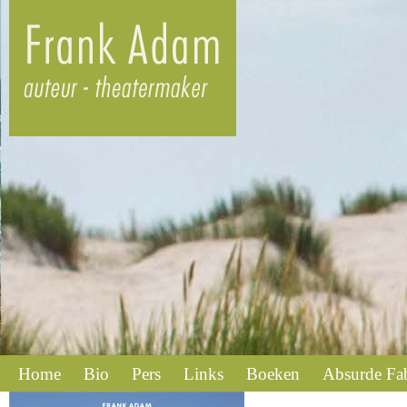
Home
Bio
Pers
Links
Boeken
Absurde Fa