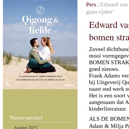
Pers
| Edward van 
gaan rijden’
Edward van
bomen stra
Zoveel dichtbund
mooi vormgegeven
BOMEN STRAKS 
goed nieuws.
Frank Adams verz
bij Uitgeverij Q
naast oud werk o
Het is een soort 
aangenaam dat A
kinderliteratuur.
Nieuwsarchief
ALS DE BOMEN
Adam & Milja P
August 2025