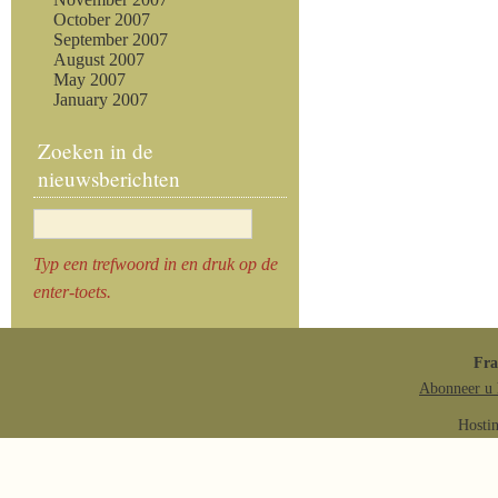
October 2007
September 2007
August 2007
May 2007
January 2007
Zoeken in de
nieuwsberichten
Typ een trefwoord in en druk op de
enter-toets.
Fr
Abonneer u 
Hosti