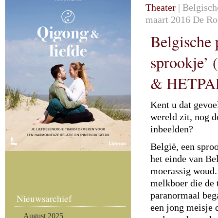
Theater
| Belgisch
maart 2016 De R
Belgische 
sprookje’ 
& HETPA
Kent u dat gevoe
wereld zit, nog 
inbeelden?
België, een sproo
het einde van Bel
moerassig woud. 
melkboer die de 
paranormaal beg
Nieuwsarchief
een jong meisje 
August 2025