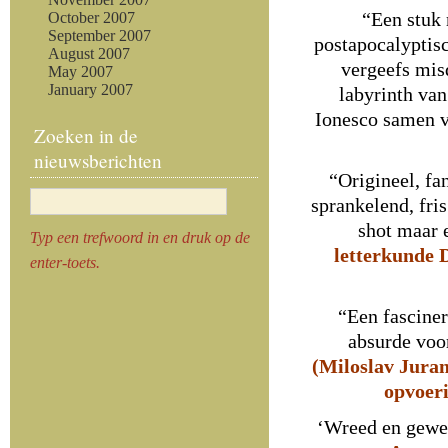
“Een stuk 
October 2007
September 2007
postapocalyptis
August 2007
vergeefs mis
May 2007
January 2007
labyrinth va
Ionesco samen v
Zoeken in de
nieuwsberichten
“Origineel, fa
sprankelend, fr
shot maar e
Typ een trefwoord in en druk op de
letterkunde 
enter-toets.
“Een fasciner
absurde voor
(Miloslav Juran
opvoeri
‘Wreed en gewe