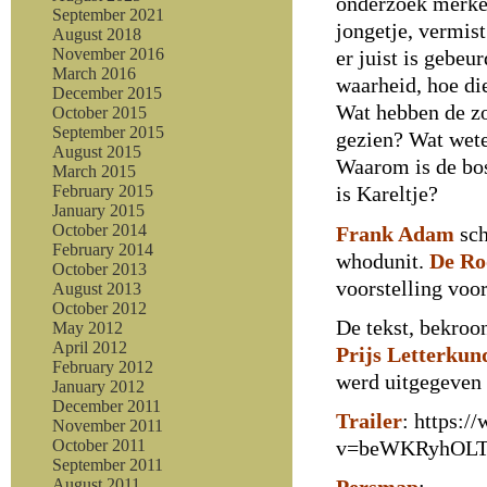
onderzoek merken
September 2021
jongetje, vermis
August 2018
November 2016
er juist is gebeu
March 2016
waarheid, hoe di
December 2015
Wat hebben de z
October 2015
September 2015
gezien? Wat wet
August 2015
Waarom is de bos
March 2015
February 2015
is Kareltje?
January 2015
October 2014
Frank Adam
sch
February 2014
whodunit.
De Ro
October 2013
voorstelling voo
August 2013
October 2012
De tekst, bekroo
May 2012
April 2012
Prijs Letterkun
February 2012
werd uitgegeven
January 2012
December 2011
Trailer
: https:
November 2011
v=beWKRyhOL
October 2011
September 2011
August 2011