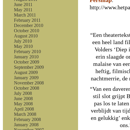
Persmap
:
June 2011
http://www.hetp
May 2011
March 2011
February 2011
December 2010
October 2010
“Een theaterteks
August 2010
July 2010
een heel land fi
May 2010
Volders ‘Diep 
February 2010
erin slaagde o
January 2010
October 2009
malaise van een
September 2009
heftig, filmis
August 2009
nachtmerrie, de n
January 2009
November 2008
“Van een davere
October 2008
July 2008
stil slot grijpt
June 2008
pas los te laten
May 2008
April 2008
verblijdt van tij
March 2008
en gelukkig’ enk
February 2008
ons
January 2008
November 2007