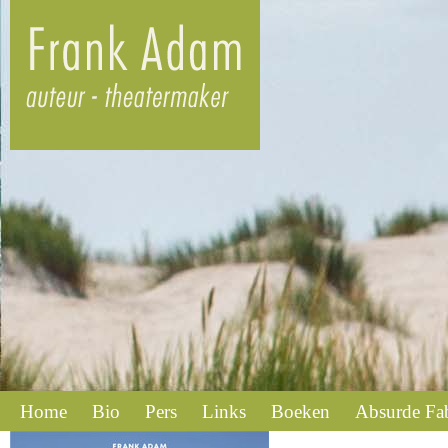
Home
Bio
Pers
Links
Boeken
Absurde Fa